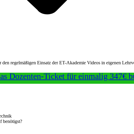
ür den regelmäßigen Einsatz der ET-Akademie Videos in eigenen Lehrv
das Dozenten-Ticket für einmalig 347€ 
echnik
f benötigst?