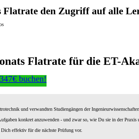
 Flatrate den Zugriff auf a lle 
os
onats Flatrate für die ET-Ak
 347€ buchen!
ktrotechnik und verwandten Studiengängen der Ingenieurwissenschaften
n Aufgaben konkret anzuwenden - und zwar so, wie Du sie
in der Pra
x
is
 Dich effektiv für die nächste Prüfung vor.